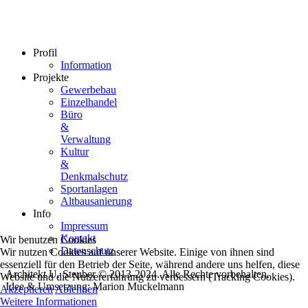
Profil
Information
Projekte
Gewerbebau
Einzelhandel
Büro
&
Verwaltung
Kultur
&
Denkmalschutz
Sportanlagen
Altbausanierung
Info
Impressum
Kontakt
Wir benutzen Cookies
Datenschutz
Wir nutzen Cookies auf unserer Website. Einige von ihnen sind
essenziell für den Betrieb der Seite, während andere uns helfen, diese
Architekt U. Steuber © 2013-2024. Alle Rechte vorbehalten.
Website und die Nutzererfahrung zu verbessern (Tracking Cookies).
Idee & Umsetzung: Marion Muckelmann
Akzeptieren
Ablehnen
Weitere Informationen